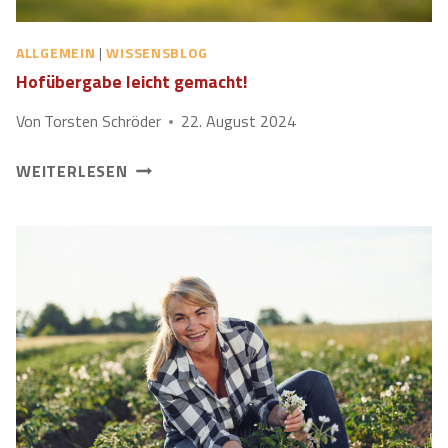
ALLGEMEIN
|
WISSENSBLOG
Hofübergabe leicht gemacht!
Von
Torsten Schröder
22. August 2024
H
WEITERLESEN
O
F
Ü
B
E
R
G
A
B
E
L