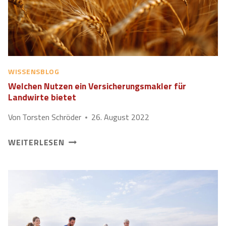
N
S
W
E
R
WISSENSBLOG
T
Welchen Nutzen ein Versicherungsmakler für
E
Landwirte bietet
R
O
Von
Torsten Schröder
26. August 2022
L
L
W
WEITERLESEN
E
E
D
L
E
C
R
H
F
E
R
N
A