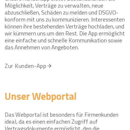
R
Möglichkeit, Verträge zu verwalten, neue
E
C
abzuschließen, Schäden zu melden und DSGVO-
N
N
H
konform mit uns zu kommunizieren. Interessenten
F
L
können ihre bestehenden Verträge hochladen, und
U
A
wir kümmern uns um den Rest. Die App ermöglicht
H
N
eine einfache und schnelle Kommunikation sowie
R
D
das Annehmen von Angeboten.
P
W
A
I
R
Zur Kunden-App
R
K
T
E
G
Unser Webportal
E
G
E
Das Webportal ist besonders für Firmenkunden
N
ideal, da es einen einfachen Zugriff auf
U
Vertragsdokumente ermöglicht, den die