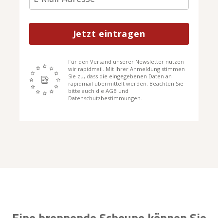
Jetzt eintragen
Für den Versand unserer Newsletter nutzen
wir rapidmail. Mit Ihrer Anmeldung stimmen
Sie zu, dass die eingegebenen Daten an
rapidmail übermittelt werden. Beachten Sie
bitte auch die AGB und
Datenschutzbestimmungen.
Eine brennende Scheune können Sie