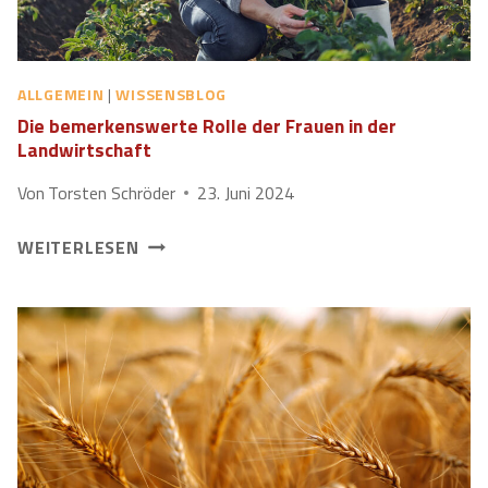
E
I
C
ALLGEMEIN
|
WISSENSBLOG
H
Die bemerkenswerte Rolle der Frauen in der
T
Landwirtschaft
G
E
Von
Torsten Schröder
23. Juni 2024
M
A
D
WEITERLESEN
C
I
H
E
T
B
!
E
M
E
R
K
E