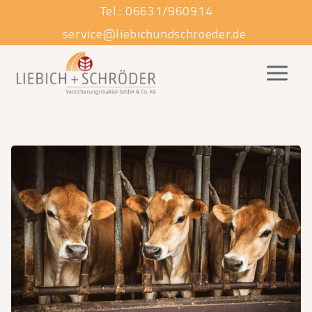
Zum
Tel.: 06631/960914
Inhalt
service@liebichundschroeder.de
springen