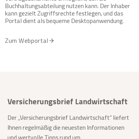
N
Buchhaltungsabteilung nutzen kann. Der Inhaber
W
kann gezielt Zugriffsrechte festlegen, und das
E
Portal dient als bequeme Desktopanwendung.
T
T
E
Zum Webportal
R
S
C
H
Ä
D
E
Versicherungsbrief Landwirtschaft
N
A
Der „Versicherungsbrief Landwirtschaft“ liefert
B
?
Ihnen regelmäßig die neuesten Informationen
und wertvolle Tipps rund um